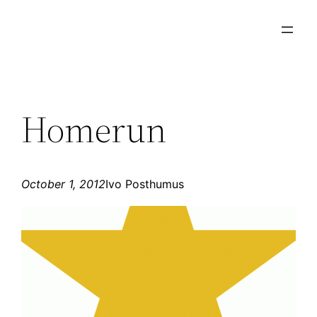
Skip
to
content
Homerun
October 1, 2012
Ivo Posthumus