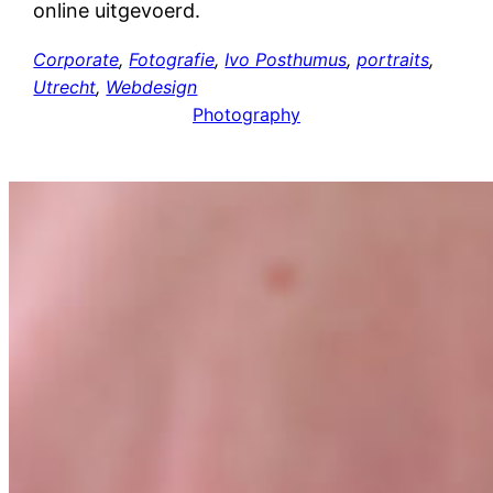
online uitgevoerd.
Corporate
, 
Fotografie
, 
Ivo Posthumus
, 
portraits
, 
Utrecht
, 
Webdesign
Photography