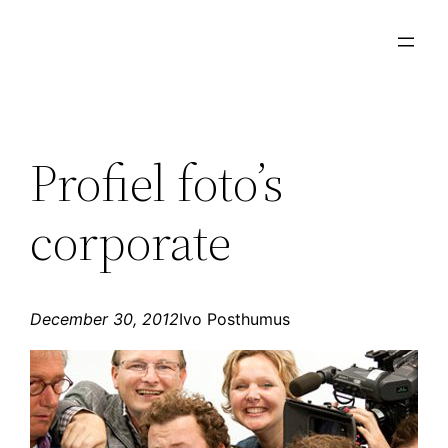
Skip
to
content
Profiel foto’s
corporate
December 30, 2012
Ivo Posthumus