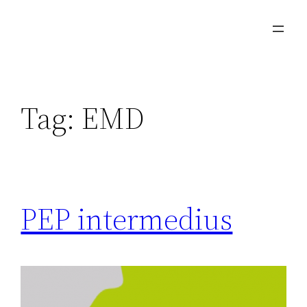
Skip
to
content
Tag:
EMD
PEP intermedius