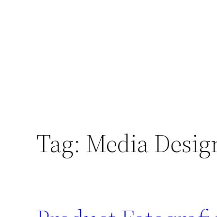
Skip
to
content
Tag:
Media Desig