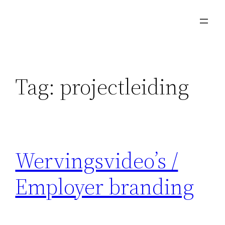
Skip
to
content
Tag:
projectleiding
Wervingsvideo’s /
Employer branding