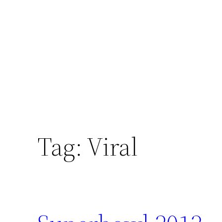
Skip
to
content
Tag:
Viral