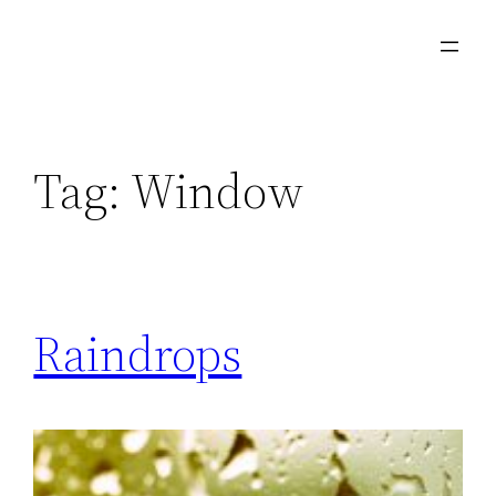
Skip
to
content
Tag:
Window
Raindrops