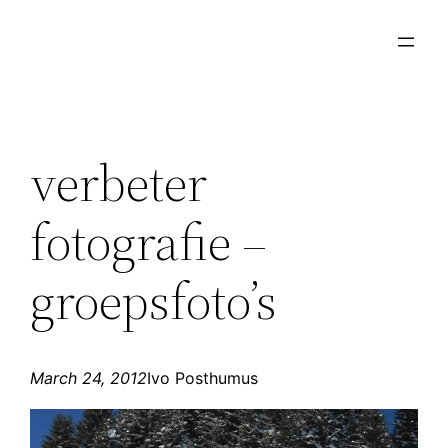
Skip
to
content
verbeter
fotografie –
groepsfoto’s
March 24, 2012
Ivo Posthumus