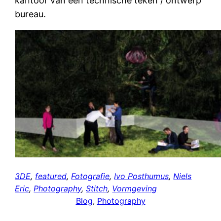
kantoor van een technische teken / ontwerp
bureau.
3DE
, 
featured
, 
Fotografie
, 
Ivo Posthumus
, 
Niels
Eric
, 
Photography
, 
Stitch
, 
Vormgeving
Blog
, 
Photography