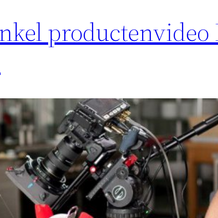
nkel productenvideo 
n