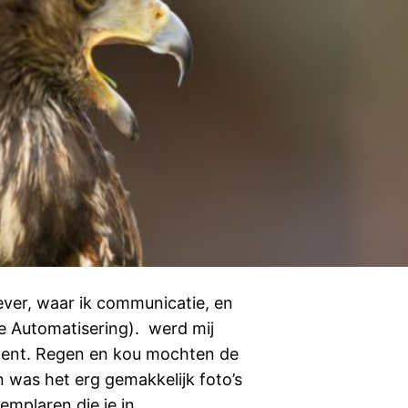
ever, waar ik communicatie, en
e Automatisering). werd mij
ement. Regen en kou mochten de
n was het erg gemakkelijk foto’s
emplaren die je in…