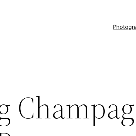
Photogr
ng Champa