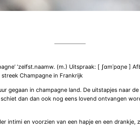
agne’ ‘zelfst.naamw. (m.) Uitspraak: [ ʃɑmˈpɑɲe ] A
 streek Champagne in Frankrijk
ur gegaan in champagne land. De uitstapjes naar de 
oto’s schiet dan dan ook nog eens lovend ontvangen wo
r intimi en voorzien van een hapje en een drankje, ze