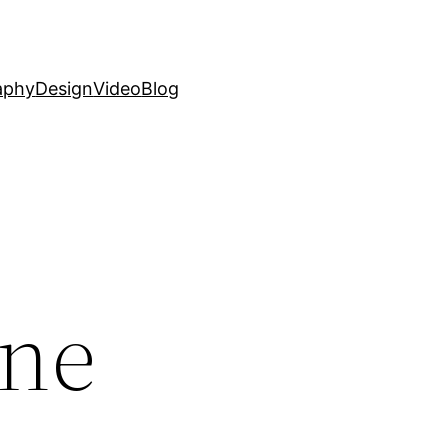
aphy
Design
Video
Blog
gne