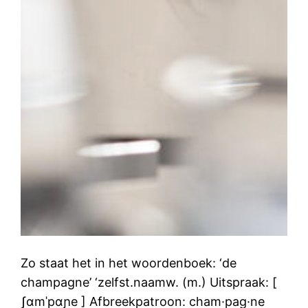
Zo staat het in het woordenboek: ‘de
champagne’ ‘zelfst.naamw. (m.) Uitspraak: [
ʃɑmˈpɑɲe ] Afbreekpatroon: cham·pag·ne