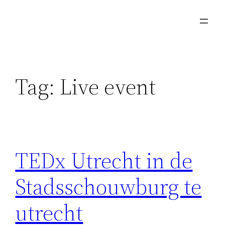
Skip
to
content
Tag:
Live event
TEDx Utrecht in de
Stadsschouwburg te
utrecht