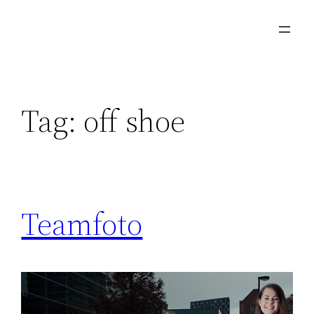
Skip
to
content
Tag:
off shoe
Teamfoto