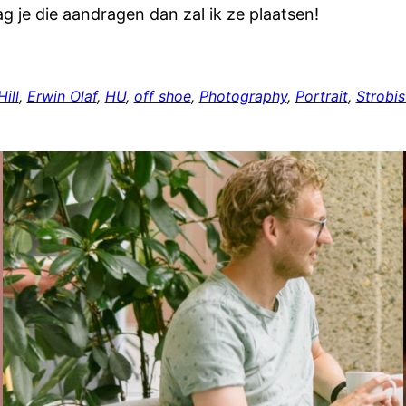
ag je die aandragen dan zal ik ze plaatsen!
ill
, 
Erwin Olaf
, 
HU
, 
off shoe
, 
Photography
, 
Portrait
, 
Strobis