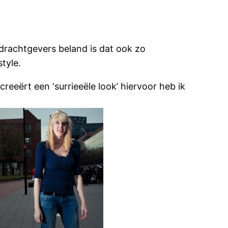
drachtgevers beland is dat ook zo
tyle.
eeërt een ‘surrieeële look’ hiervoor heb ik