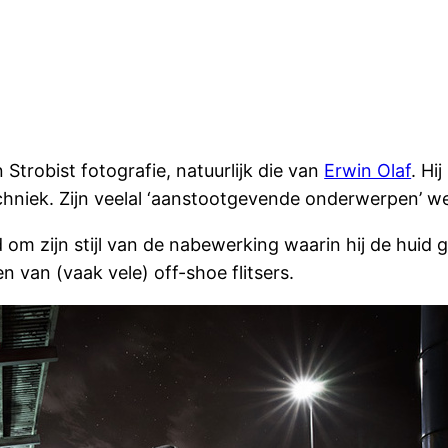
Strobist fotografie, natuurlijk die van
Erwin Olaf
. Hi
niek. Zijn veelal ‘aanstootgevende onderwerpen’ wee
m zijn stijl van de nabewerking waarin hij de huid gla
 van (vaak vele) off-shoe flitsers.