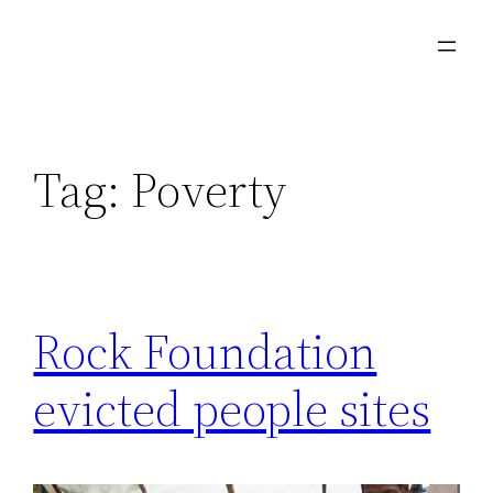
Skip
to
content
Tag:
Poverty
Rock Foundation
evicted people sites