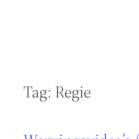
Skip
to
content
Tag:
Regie