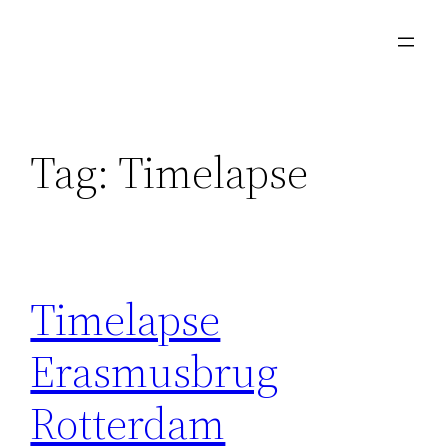
Skip
to
content
Tag:
Timelapse
Timelapse
Erasmusbrug
Rotterdam