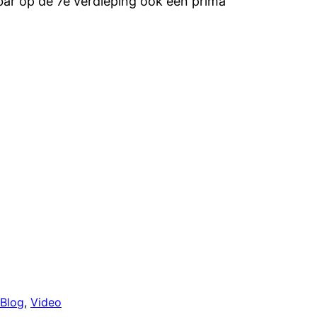
lbar op de 7e verdieping ook een prima
Blog
, 
Video