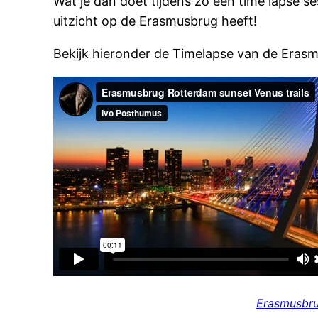
Wat je dan doet tijdens zo een time lapse s
uitzicht op de Erasmusbrug heeft!
Bekijk hieronder de Timelapse van de Eras
Erasmusbr