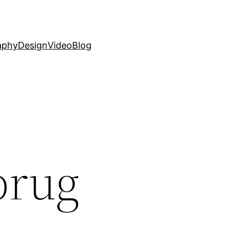
aphy
Design
Video
Blog
brug