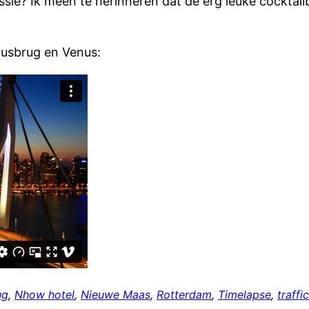
essie? Ik meen te herinneren dat de erg leuke cocktai
musbrug en Venus:
ug
, 
Nhow hotel
, 
Nieuwe Maas
, 
Rotterdam
, 
Timelapse
, 
traffic